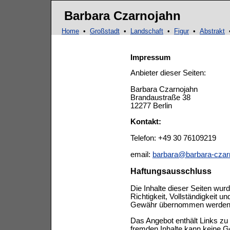
Ma
Barbara Czarnojahn
Home
•
Großstadt
•
Landschaft
•
Figur
•
Abstrakt
Impressum
Anbieter dieser Seiten:
Barbara Czarnojahn
Brandaustraße 38
12277 Berlin
Kontakt:
Telefon: +49 30 76109219
email:
barbara@barbara-czar
Haftungsausschluss
Die Inhalte dieser Seiten wurde
Richtigkeit, Vollständigkeit un
Gewähr übernommen werden
Das Angebot enthält Links zu 
fremden Inhalte kann keine 